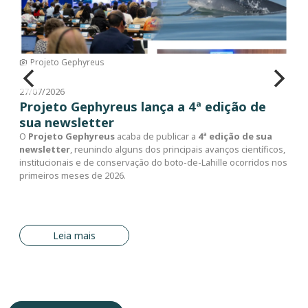
Ignacio Moreno
22/07/2026
Pesca com Botos é registrada como
Patrimônio Cultural Imaterial do Brasil
Em 11 de março deste ano, a pesca com botos no sul do Brasil foi
registrada no Livro dos Saberes como bem imaterial do Brasil,
após aprovação na 112ª Reunião do Conselho Consultivo do
Patrimônio Cultural do Iphan.
Leia mais