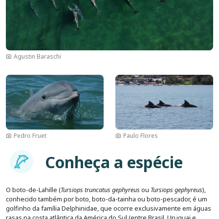
Agustin Baraschi
Imagem
Imagem
Pedro Fruet
Paulo Flores
Imagem
Conheça a espécie
O boto-de-Lahille (
Tursiops truncatus gephyreus
ou
Tursiops gephyreus
),
conhecido também por boto, boto-da-tainha ou boto-pescador, é um
golfinho da família Delphinidae, que ocorre exclusivamente em águas
rasas na costa atlântica da América do Sul (entre Brasil, Uruguai e