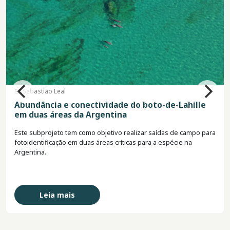
Ignacio Moreno
Usando a ciência cidadã para promover a
conservação do boto-de-Lahille em parceria com
as comunidades locais
Este subprojeto tem como objetivo fortalecer o envolvimento da
comunidade na conservação do boto-de-Lahille, utilizando uma
abordagem de ciência cidadã combinada com campanhas de
informação.
Leia mais