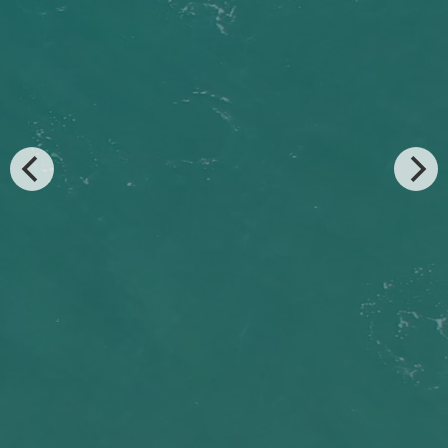
Junte-se
Sua contribuição é essenci
e proteger nosso ecossist
ajude a transformar o fut
Veja mais