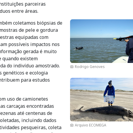
stituições parceiras
duos entre áreas.
Imagem
mbém coletamos biópsias de
amostras de pele e gordura
alestras equipadas com
zam possíveis impactos nos
informação gerada é muito
e quando existem
ida do indivíduo amostrado.
Rodrigo Genoves
s genéticos e ecologia
ontribuem para estudos
Imagem
com uso de camionetes
 as carcaças encontradas
dezenas até centenas de
oletadas, incluindo dados
Arquivo ECOMEGA
tividades pesqueiras, coleta