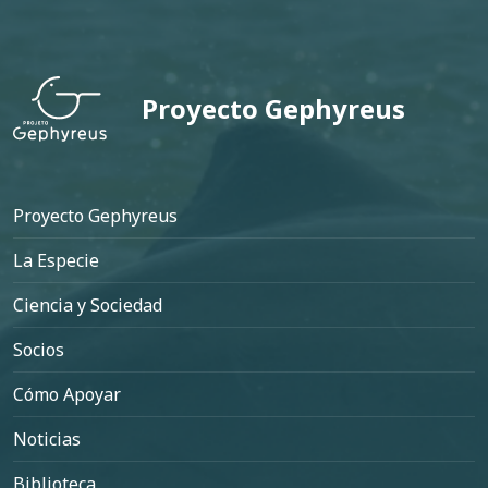
Proyecto Gephyreus
Pie de página
Proyecto Gephyreus
La Especie
Ciencia y Sociedad
Socios
Cómo Apoyar
Noticias
Biblioteca