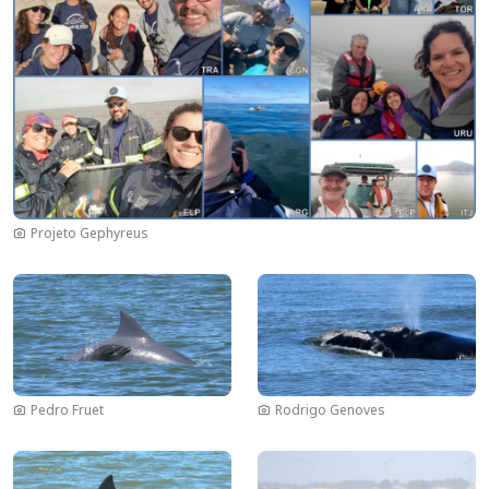
Projeto Gephyreus
Imagen
Imagen
Pedro Fruet
Rodrigo Genoves
Imagen
Imagen