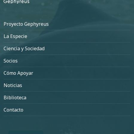
Pie de página
Proyecto Gephyreus
La Especie
Ciencia y Sociedad
Socios
Cómo Apoyar
Noticias
Biblioteca
Contacto
Select your language