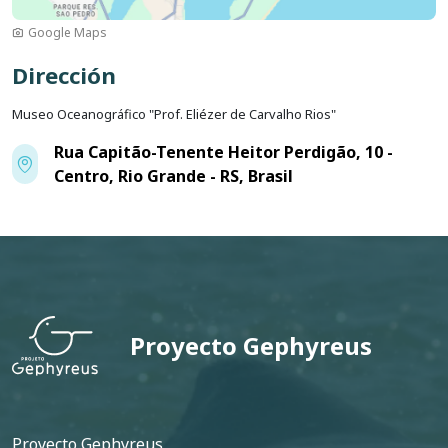
Google Maps
Dirección
Museo Oceanográfico "Prof. Eliézer de Carvalho Rios"
Rua Capitão-Tenente Heitor Perdigão, 10 -
Centro, Rio Grande - RS, Brasil
Proyecto Gephyreus
Pie de página
Proyecto Gephyreus