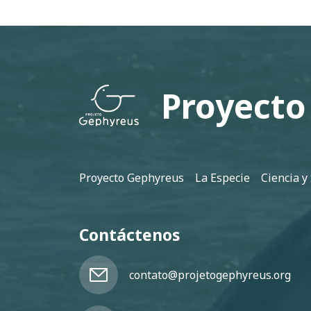
Proyecto
Pie de página
Proyecto Gephyreus
La Especie
Ciencia y
Contáctenos
contato@projetogephyreus.org