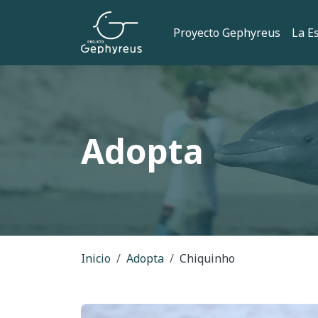
Pasar al contenido principal
Navegación
Proyecto Gephyreus
La E
Adopta
Ruta de navegac
Inicio
Adopta
Chiquinho
Imagen