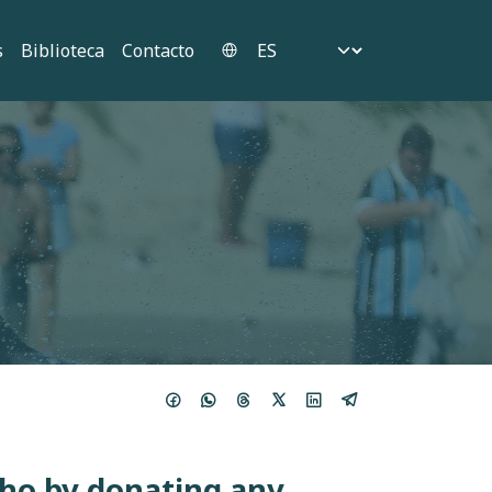
Select your language
s
Biblioteca
Contacto
ho by donating any