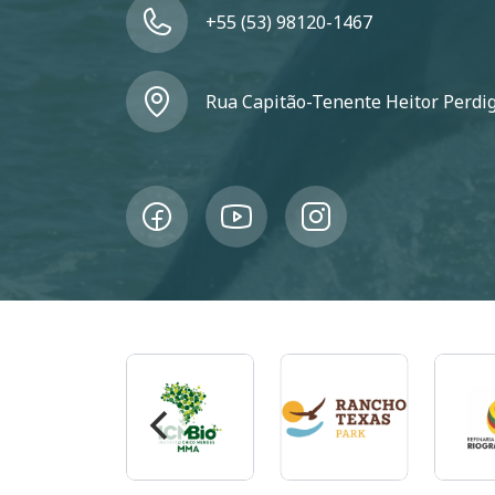
+55 (53) 98120-1467
Rua Capitão-Tenente Heitor Perdigã
magem
Imagem
Imagem
Ima