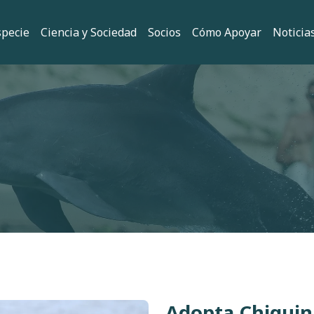
 principal
specie
Ciencia y Sociedad
Socios
Cómo Apoyar
Noticia
ión
Adopta Chiquin