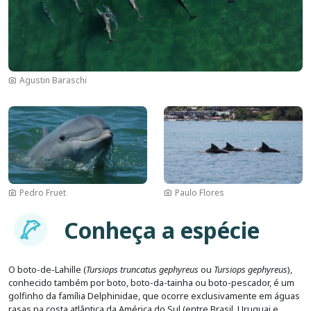
Agustin Baraschi
Imagem
Imagem
Pedro Fruet
Paulo Flores
Imagem
Conheça a espécie
O boto-de-Lahille (
Tursiops truncatus gephyreus
ou
Tursiops gephyreus
),
conhecido também por boto, boto-da-tainha ou boto-pescador, é um
golfinho da família Delphinidae, que ocorre exclusivamente em águas
rasas na costa atlântica da América do Sul (entre Brasil, Uruguai e