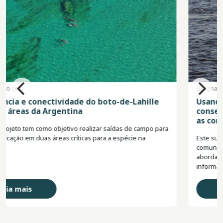
Ignacio Moreno
Usando a ciência cidadã para promover a
conservação do boto-de-Lahille em parceria com
as comunidades locais
Este subprojeto tem como objetivo fortalecer o envolvimento da
comunidade na conservação do boto-de-Lahille, utilizando uma
abordagem de ciência cidadã combinada com campanhas de
informação.
Leia mais