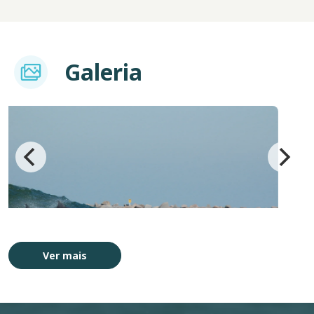
Imagem
Galeria
Imagem
Ver mais
os
Projeto Boto