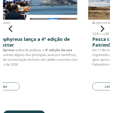
Ignacio Moreno
22/07/2026
Pesca com Botos é registrada como
Patrimônio Cultural Imaterial do Brasil
Em 11 de março deste ano, a pesca com botos no sul do Brasil foi
registrada no Livro dos Saberes como bem imaterial do Brasil,
após aprovação na 112ª Reunião do Conselho Consultivo do
Patrimônio Cultural do Iphan.
Leia mais