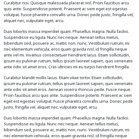
Curabitur nisi. Quisque malesuada placerat nisl. Proin faucibus arcu
quis ante. Suspendisse potenti. Praesent ac sem eget est egestas
volutpat. Fusce pharetra convallis urna. Donec pede justo, fringilla vel,
aliquet nec, vulputate eget, arcu.
Duis lobortis massa imperdiet quam. Phasellus magna. Nulla facilisi.
Suspendisse eu ligula. Nunc nec neque. Aenean tellus metus,
bibendum sed, posuere ac, mattis non, nunc. Vestibulum rutrum, mi
nec elementum vehicula, eros quam gravida nisl, id fringilla neque
ante vel mi. Vivamus consectetuer hendrerit lacus. Etiam sollicitudin,
ipsum eu pulvinar rutrum, tellus ipsum laoreet sapien, quis venenatis
ante odio sit amet eros. Cras ultricies mi eu turpis hendrerit fringilla.
Curabitur blandit mollis lacus. Etiam vitae tortor. Etiam sollicitudin,
ipsum eu pulvinar rutrum, tellus ipsum laoreet sapien, quis venenatis
ante odio sit amet eros. Aenean viverra rhoncus pede. Fusce neque.
Proin faucibus arcu quis ante. Suspendisse potenti. Praesent ac sem
eget est egestas volutpat. Fusce pharetra convallis urna. Donec pede
justo, fringilla vel, aliquet nec, vulputate eget, arcu.
Duis lobortis massa imperdiet quam. Phasellus magna. Nulla facilisi.
Suspendisse eu ligula. Nunc nec neque. Aenean tellus metus,
bibendum sed, posuere ac, mattis non, nunc. Vestibulum rutrum, mi
nec elementum vehicula, eros quam gravida nisl, id fringilla neque