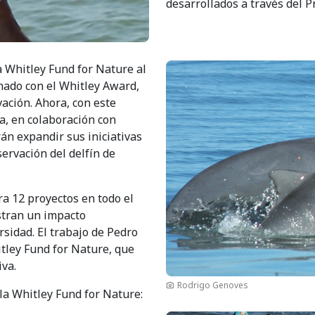
desarrollados a través del P
Imagen
a Whitley Fund for Nature al
onado con el Whitley Award,
ación. Ahora, con este
a, en colaboración con
rán expandir sus iniciativas
servación del delfín de
ra 12 proyectos en todo el
stran un impacto
rsidad. El trabajo de Pedro
itley Fund for Nature, que
iva.
Rodrigo Genoves
 la Whitley Fund for Nature: