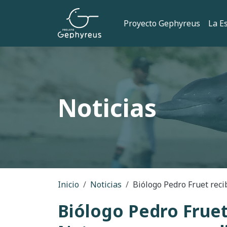
Pasar al contenido principal
Navegación
Proyecto Gephyreus
La E
Noticias
Ruta de navegac
Inicio
Noticias
Biólogo Pedro Fruet recib
Biólogo Pedro Fruet