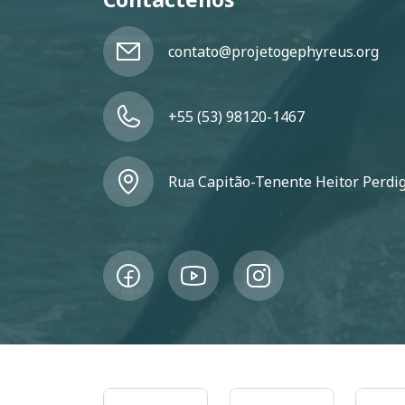
contato@projetogephyreus.org
+55 (53) 98120-1467
Rua Capitão-Tenente Heitor Perdigã
agem
Imagem
Imagem
Image