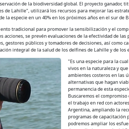
servación de la biodiversidad global. El proyecto ganador, t
s de Lahille", utilizará los recursos para mejorar las estrat
 de la especie en un 40% en los próximos años en el sur de Br
miento tradicional para promover la sensibilización y el com
s acciones, se prevén evaluaciones de la efectividad de las 
res, gestores públicos y tomadores de decisiones, así como 
ción integral de la salud de los delfines de Lahille y de los
"Es una especie para la cua
vivos en la naturaleza y que
ambientes costeros en las ú
alternativas que hagan viabl
permanencia de esta especie
Buscaremos el compromiso d
el trabajo en red con actore
Argentina, ampliando la reco
programas de capacitación pa
podremos ampliar los esfue