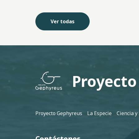
Ver todas
Proyecto
Pie de página
Proyecto Gephyreus
La Especie
Ciencia y
Contáctenos