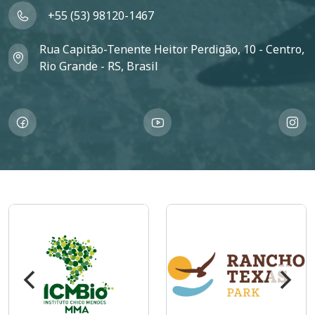
+55 (53) 98120-1467
Rua Capitão-Tenente Heitor Perdigão, 10 - Centro,
Rio Grande - RS, Brasil
magem
Imagem
I