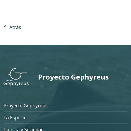
Atrás
Proyecto Gephyreus
Pie de página
Proyecto Gephyreus
La Especie
Ciencia y Sociedad