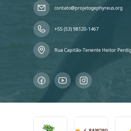
contato@projetogephyreus.org
+55 (53) 98120-1467
Rua Capitão-Tenente Heitor Perdigã
agem
Imagem
Imagem
Image