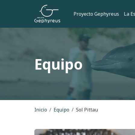
Pasar al contenido principal
Navegación
Proyecto Gephyreus
La E
Equipo
Ruta de navegac
Inicio
Equipo
Sol Pittau
Imagem