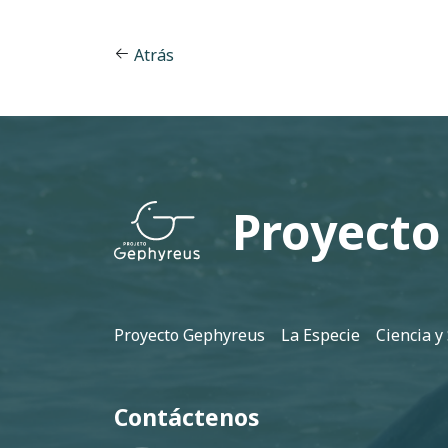
Atrás
Proyecto
Pie de página
Proyecto Gephyreus
La Especie
Ciencia y
Contáctenos