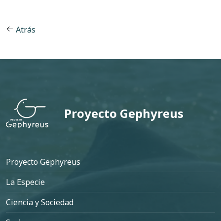
Atrás
Proyecto Gephyreus
Pie de página
Proyecto Gephyreus
La Especie
Ciencia y Sociedad