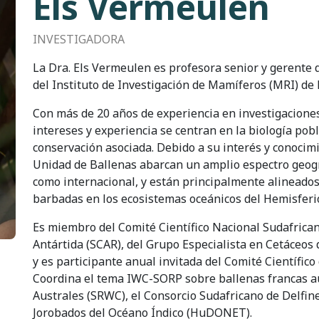
Els Vermeulen
INVESTIGADORA
La Dra. Els Vermeulen es profesora senior y gerente 
del Instituto de Investigación de Mamíferos (MRI) de 
Con más de 20 años de experiencia en investigaciones
intereses y experiencia se centran en la biología pobla
conservación asociada. Debido a su interés y conocimi
Unidad de Ballenas abarcan un amplio espectro geográf
como internacional, y están principalmente alineados
barbadas en los ecosistemas oceánicos del Hemisferio
Es miembro del Comité Científico Nacional Sudafricano
Antártida (SCAR), del Grupo Especialista en Cetáceos d
y es participante anual invitada del Comité Científico
Coordina el tema IWC-SORP sobre ballenas francas au
Australes (SRWC), el Consorcio Sudafricano de Delfine
Jorobados del Océano Índico (HuDONET).