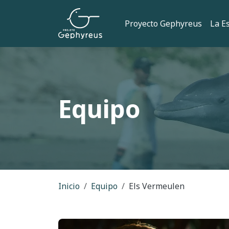
Pasar al contenido principal
Navegación
Proyecto Gephyreus
La E
Equipo
Ruta de navegac
Inicio
Equipo
Els Vermeulen
Imagem