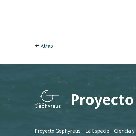
Atrás
Proyecto
Pie de página
Proyecto Gephyreus
La Especie
Ciencia y