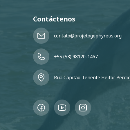
Contáctenos
contato@projetogephyreus.org
+55 (53) 98120-1467
Rua Capitão-Tenente Heitor Perdigã