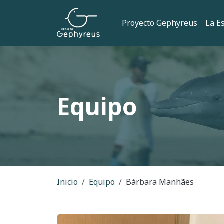
Pasar al contenido principal
Navegación
Proyecto Gephyreus
La E
Equipo
Ruta de navegac
Inicio
Equipo
Bárbara Manhães
Imagem