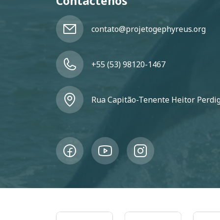
Contáctenos
contato@projetogephyreus.org
+55 (53) 98120-1467
Rua Capitão-Tenente Heitor Perdigã
Imagem
Imagem
Imagem