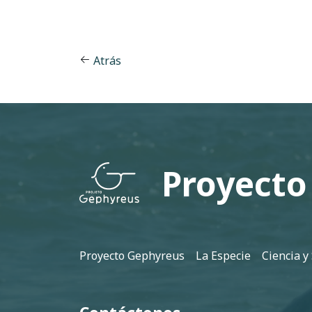
Atrás
Proyecto
Pie de página
Proyecto Gephyreus
La Especie
Ciencia y