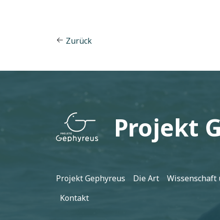
Zurück
Projekt 
Fußzeile
Projekt Gephyreus
Die Art
Wissenschaft 
Kontakt