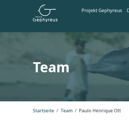
Direkt zum Inhalt
Hauptnaviga
Projekt Gephyreus
D
Team
Pfadnavigation
Startseite
Team
Paulo Henrique Ott