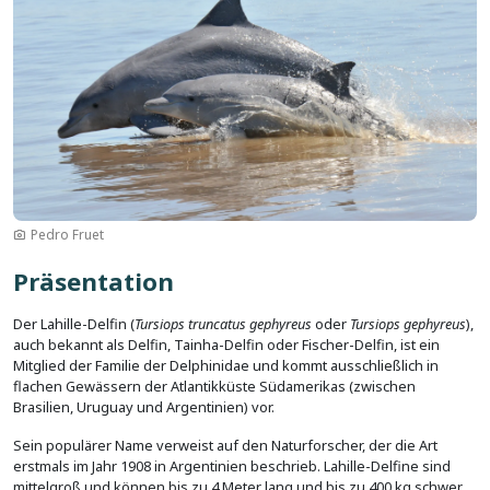
Pedro Fruet
Präsentation
Der Lahille-Delfin (
Tursiops truncatus gephyreus
oder
Tursiops gephyreus
),
auch bekannt als Delfin, Tainha-Delfin oder Fischer-Delfin, ist ein
Mitglied der Familie der Delphinidae und kommt ausschließlich in
flachen Gewässern der Atlantikküste Südamerikas (zwischen
Brasilien, Uruguay und Argentinien) vor.
Sein populärer Name verweist auf den Naturforscher, der die Art
erstmals im Jahr 1908 in Argentinien beschrieb. Lahille-Delfine sind
mittelgroß und können bis zu 4 Meter lang und bis zu 400 kg schwer