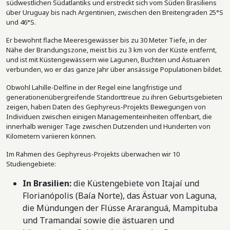
südwestlichen Südatlantiks und erstreckt sich vom Süden Brasiliens
über Uruguay bis nach Argentinien, zwischen den Breitengraden 25°S
und 46°S.
Er bewohnt flache Meeresgewässer bis zu 30 Meter Tiefe, in der
Nähe der Brandungszone, meist bis zu 3 km von der Küste entfernt,
und ist mit Küstengewässern wie Lagunen, Buchten und Ästuaren
verbunden, wo er das ganze Jahr über ansässige Populationen bildet.
Obwohl Lahille-Delfine in der Regel eine langfristige und
generationenübergreifende Standorttreue zu ihren Geburtsgebieten
zeigen, haben Daten des Gephyreus-Projekts Bewegungen von
Individuen zwischen einigen Managementeinheiten offenbart, die
innerhalb weniger Tage zwischen Dutzenden und Hunderten von
Kilometern variieren können.
Im Rahmen des Gephyreus-Projekts überwachen wir 10
Studiengebiete:
In Brasilien:
die Küstengebiete von Itajaí und
Florianópolis (Baía Norte), das Ästuar von Laguna,
die Mündungen der Flüsse Araranguá, Mampituba
und Tramandaí sowie die ästuaren und