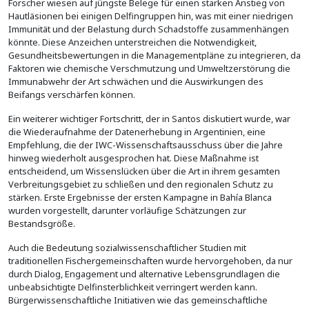
Forscher wiesen auf jüngste Belege für einen starken Anstieg von
Hautläsionen bei einigen Delfingruppen hin, was mit einer niedrigen
Immunität und der Belastung durch Schadstoffe zusammenhängen
könnte. Diese Anzeichen unterstreichen die Notwendigkeit,
Gesundheitsbewertungen in die Managementpläne zu integrieren, da
Faktoren wie chemische Verschmutzung und Umweltzerstörung die
Immunabwehr der Art schwächen und die Auswirkungen des
Beifangs verschärfen können.
Ein weiterer wichtiger Fortschritt, der in Santos diskutiert wurde, war
die Wiederaufnahme der Datenerhebung in Argentinien, eine
Empfehlung, die der IWC-Wissenschaftsausschuss über die Jahre
hinweg wiederholt ausgesprochen hat. Diese Maßnahme ist
entscheidend, um Wissenslücken über die Art in ihrem gesamten
Verbreitungsgebiet zu schließen und den regionalen Schutz zu
stärken. Erste Ergebnisse der ersten Kampagne in Bahía Blanca
wurden vorgestellt, darunter vorläufige Schätzungen zur
Bestandsgröße.
Auch die Bedeutung sozialwissenschaftlicher Studien mit
traditionellen Fischergemeinschaften wurde hervorgehoben, da nur
durch Dialog, Engagement und alternative Lebensgrundlagen die
unbeabsichtigte Delfinsterblichkeit verringert werden kann.
Bürgerwissenschaftliche Initiativen wie das gemeinschaftliche