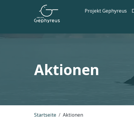
Direkt zum Inhalt
Hauptnaviga
Projekt Gephyreus
D
Aktionen
Pfadnavigation
Startseite
Aktionen