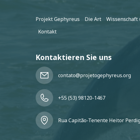
Fußzeile
Projekt Gephyreus
Die Art
Wissenschaft 
Kontakt
Kontaktieren Sie uns
contato@projetogephyreus.org
+55 (53) 98120-1467
Rua Capitão-Tenente Heitor Perdigã