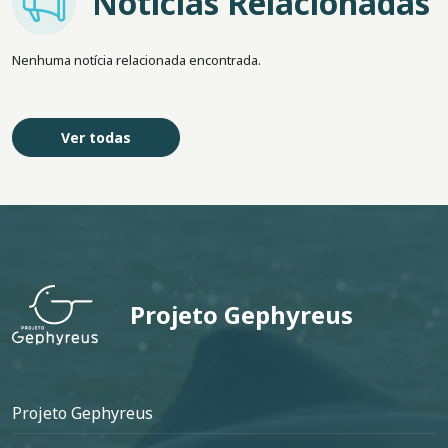
Notícias Relacionadas
Nenhuma notícia relacionada encontrada.
Ver todas
Projeto Gephyreus
Rodapé
Projeto Gephyreus