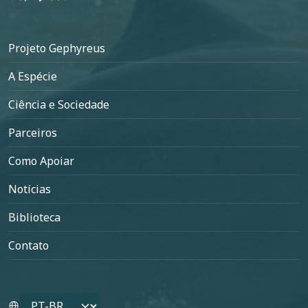
Rodapé
Projeto Gephyreus
A Espécie
Ciência e Sociedade
Parceiros
Como Apoiar
Notícias
Biblioteca
Contato
Select your language