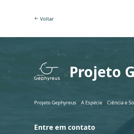
Voltar
Projeto 
Rodapé
Projeto Gephyreus
A Espécie
Ciência e S
Entre em contato