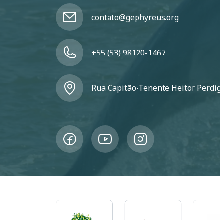
contato@gephyreus.org
+55 (53) 98120-1467
Rua Capitão-Tenente Heitor Perdigã
Imagem
Imagem
Imagem