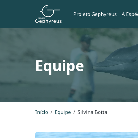
Pular para o conteúdo principal
Navegação 
Projeto Gephyreus
A Espé
Equipe
Trilha de naveg
Início
Equipe
Silvina Botta
Imagem