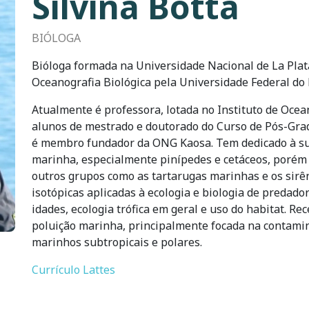
Silvina Botta
BIÓLOGA
Bióloga formada na Universidade Nacional de La Plat
Oceanografia Biológica pela Universidade Federal do 
Atualmente é professora, lotada no Instituto de Oce
alunos de mestrado e doutorado do Curso de Pós-Gr
é membro fundador da ONG Kaosa. Tem dedicado à su
marinha, especialmente pinípedes e cetáceos, poré
outros grupos como as tartarugas marinhas e os sirê
isotópicas aplicadas à ecologia e biologia de predad
idades, ecologia trófica em geral e uso do habitat. R
poluição marinha, principalmente focada na contamin
marinhos subtropicais e polares.
Currículo Lattes