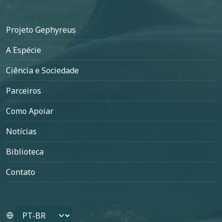
Rodapé
Projeto Gephyreus
A Espécie
Ciência e Sociedade
Parceiros
Como Apoiar
Notícias
Biblioteca
Contato
Select your language