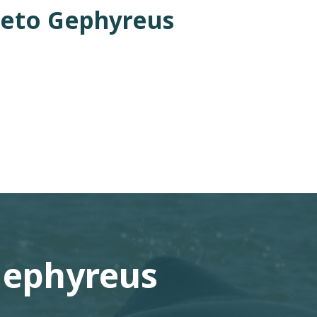
jeto Gephyreus
Gephyreus