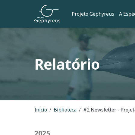
Pular para o conteúdo principal
Navegação 
Projeto Gephyreus
A Espé
Relatório
Trilha de naveg
Início
Biblioteca
#2 Newsletter - Proje
2025