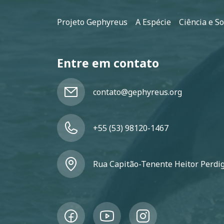
Rodapé
Projeto Gephyreus
A Espécie
Ciência e S
Entre em contato
contato@gephyreus.org
+55 (53) 98120-1467
Rua Capitão-Tenente Heitor Perdigã