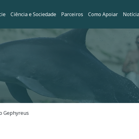
principal
cie
Ciência e Sociedade
Parceiros
Como Apoiar
Notíci
ação
to Gephyreus