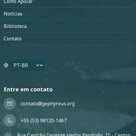
Como Apoiar
Notícias
Biblioteca
Contato
Select your language
Entre em contato
contato@gephyreus.org
+55 (53) 98120-1467
Rua Capitão-Tenente Heitor Perdigão, 10 - Centro,