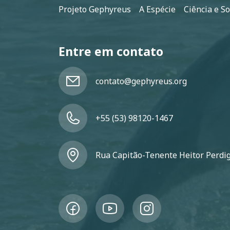
Rodapé
Projeto Gephyreus
A Espécie
Ciência e S
Entre em contato
contato@gephyreus.org
+55 (53) 98120-1467
Rua Capitão-Tenente Heitor Perdigã