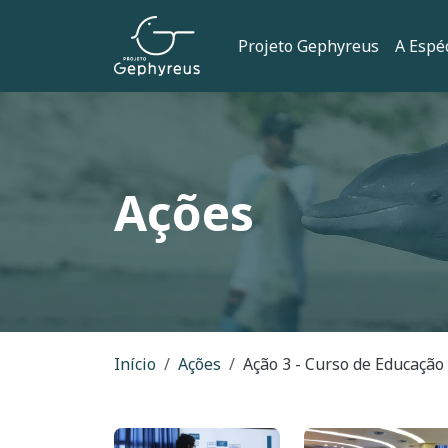
Pular para o conteúdo principal
Navegação 
Projeto Gephyreus
A Espé
Ações
Trilha de naveg
Início
Ações
Ação 3 - Curso de Educaçã
Imagem
Imagem