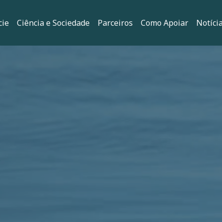
principal
cie
Ciência e Sociedade
Parceiros
Como Apoiar
Notíci