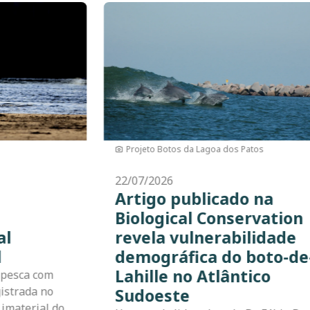
Imagem
Mysticeta Films
22/07/2026
a
Websérie “Estuário dos
tion
Saberes” destaca a relaç
ade
entre pesca artesanal,
o-de-
conservação e mudanças
climáticas
A Kaosa lançou a websérie "Estuário d