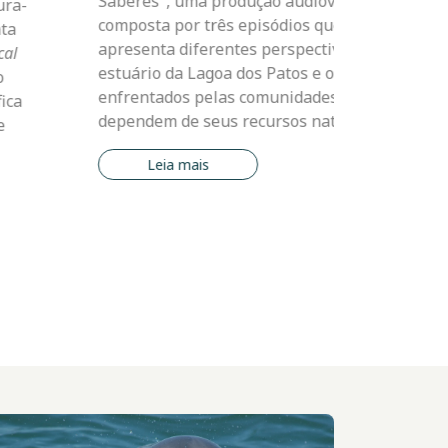
da Comissão Baleeira Internacional (IWC).
re o
os
Leia mais
agem