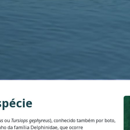
spécie
Im
us
ou
Tursiops gephyreus
), conhecido também por boto,
nho da família Delphinidae, que ocorre