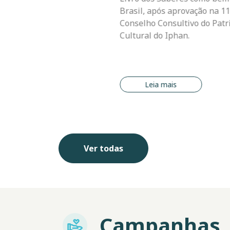
Um estudo liderado pelo Dr. F
ão na 112ª Reunião do
Jorge, da Universidade Federa
 do Patrimônio
Catarina, publicado na revist
Conservation
, traz a primeira 
regional da vulnerabilidade d
dos botos-de-Lahille do sul do
Uruguai.
Leia mais
Ver todas
Campanhas
Imagem