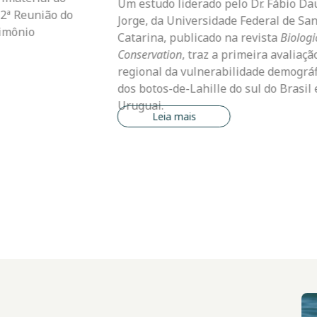
Saberes", uma produção audiovisual
ábio Daura-
composta por três episódios que
l de Santa
apresenta diferentes perspectivas sob
a
Biological
estuário da Lagoa dos Patos e os desafi
avaliação
enfrentados pelas comunidades que
emográfica
dependem de seus recursos naturais.
 Brasil e
Leia mais
Im