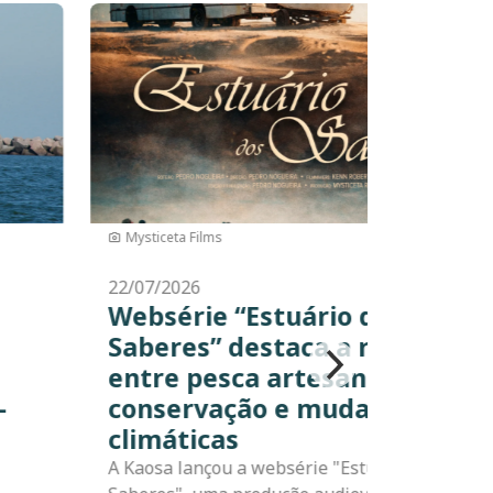
Imagem
Elisa Ilha
17/07/2026
Boto-de-Lahille ganha
ão
destaque no Comitê
Científico da Comissão
Baleeira Internacional
Entre os dias 27 de abril e 8 de maio de
2026, a cidade de Bled, na Eslovênia,
os
sediou a 70ª reunião do Comitê Científico